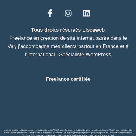
Tous droits réservés Liseaweb
Freelance en création de site internet basée dans le
Var, j’accompagne mes clients partout en France et à
l’international | Spécialiste WordPress
Freelance certifiée
création site internet professionnel
–
création site vitrine WordPress
–
freelance création site web
–
refonte site internet WordPress
–
création site
internet pour entrepreneur
– création site e-commerce sur mesure –
accompagnement digital nice
pour
entrepreneurs –
création site internet Haut
Var
site web responsive
et
SEO friendly
–
création site internet avec référencement naturel
(local SEO) –