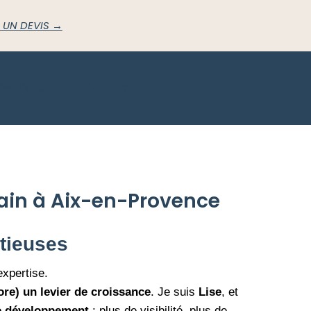
 UN DEVIS →
isations
Contact
ain à Aix-en-Provence
tieuses
expertise.
ore) un levier de croissance
. Je suis
Lise
, et
de développement
: plus de visibilité, plus de