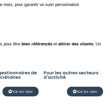
e mois, pour garantir un suivi personnalisé
és pour être
bien référencés
et
attirer des clients
. Un
gestionnaires de
Pour les autres secteurs
crétaires
d'activité
Voir les sites
Voir les sites