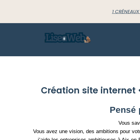
1 CRÉNEAUX
A
Création site intern
Pensé 
Vous save
Vous avez une vision, des ambitions pour votr
j’aide les entreprises ambitieuses à Aix-e