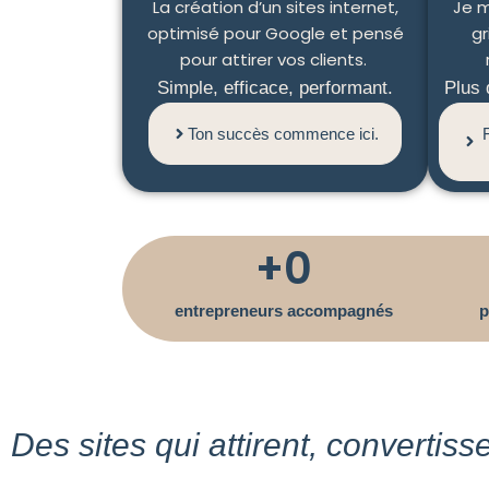
La création d’un sites internet,
Je m
optimisé pour Google et pensé
gr
pour attirer vos clients.
Simple, efficace, performant.
Plus d
Ton succès commence ici.
+
0
entrepreneurs accompagnés
p
Des sites qui attirent, convertiss