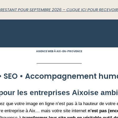
 RESTANT POUR SEPTEMBRE 2026 – CLIQUE ICI POUR RECEVOIR
ccueil
Je délègue
J’apprends
Réal
AGENCE WEB À AIX-EN-PROVENCE
et • SEO • Accompagnement hum
pour les entreprises Aixoise ambi
z que votre image en ligne n’est pas à la hauteur de votre 
e entreprise à Aix… mais votre site internet
n’est pas (enc
n-Provence à
transformer leur site web en véritable outil 