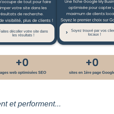
Une fiche Google My Busi
’occupe de tout pour faire
optimisée pour capter 
imper votre site dans les
maximum de clients loca
résultats de recherche.
Soyez le premier choix sur Go
e visibilité, plus de clients !
Soyez trouvé par vos clie
Faites décoller votre site dans
locaux !
les résultats !
+
0
+
0
ages web optimisées SEO
sites en 1ère page Googl
ent et performent...