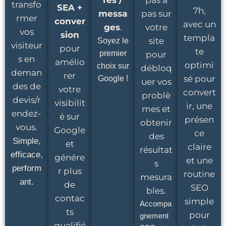
res /
pas à
transfo
SEA +
7h,
messa
pas sur
rmer
conver
avec un
ges
.
votre
vos
sion
templa
site
Soyez le
visiteur
pour
te
premier
pour
s en
amélio
optimi
choix sur
débloq
deman
rer
sé pour
Google !
uer vos
des de
votre
convert
problè
devis/r
visibilit
ir, une
mes et
endez-
é sur
présen
obtenir
vous.
Google
ce
des
Simple,
et
claire
résultat
efficace,
génére
et une
s
perform
r plus
routine
mesura
ant.
de
SEO
bles.
contac
simple
Accompa
ts
pour
gnement
qualifié