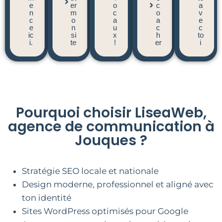
e
er
o
c
a
n
m
c
o
v
c
o
a
a
e
e
n
u
c
c
ic
si
x
h
to
i.
te
!
er
i
Pourquoi choisir LiseaWeb,
agence de communication à
Jouques ?
Stratégie SEO locale et nationale
Design moderne, professionnel et aligné avec
ton identité
Sites WordPress optimisés pour Google