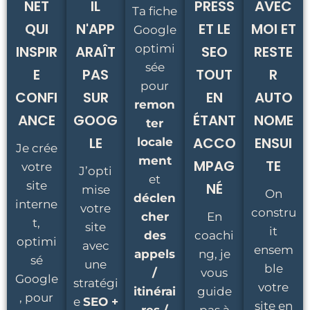
NET
IL
PRESS
AVEC
Ta fiche
QUI
N'APP
ET LE
MOI ET
Google
optimi
INSPIR
ARAÎT
SEO
RESTE
sée
E
PAS
TOUT
R
pour
CONFI
SUR
EN
AUTO
remon
ANCE
GOOG
ÉTANT
NOME
ter
LE
ACCO
ENSUI
locale
Je crée
ment
MPAG
TE
votre
J’opti
et
site
NÉ
mise
On
déclen
interne
votre
constru
cher
En
t,
site
it
des
coachi
optimi
avec
ensem
appels
ng, je
sé
une
ble
/
vous
Google
stratégi
votre
itinérai
guide
, pour
e
SEO +
site en